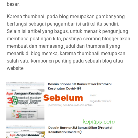
besar.
Karena thumbnail pada blog merupakan gambar yang
berfungsi sebagai penggambar isi artikel itu sendiri.
Selain isi artikel yang bagus, untuk menarik pengunjung
membaca postingan kita, pastinya seorang blogger akan
membuat dan memasang judul dan thumbnail yang
menarik di blog mereka, karema thumbnail merupakan
salah satu komponen penting pada sebuah blog atau
website.