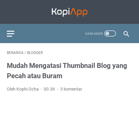
BERANDA
/
BLOGGER
Mudah Mengatasi Thumbnail Blog yang
Pecah atau Buram
Oleh Kophi Ocha
00.36
3 komentar