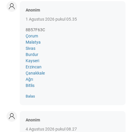
Anonim
1 Agustus 2026 pukul 05.35
8B57F63C
Çorum
Malatya
Sivas
Burdur
Kayseri
Erzincan
Çanakkale
Ağrı
Bitlis
Balas
Anonim
4 Agustus 2026 pukul 08.27