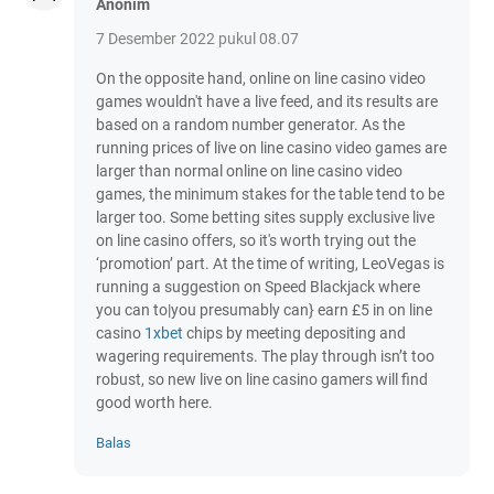
Anonim
7 Desember 2022 pukul 08.07
On the opposite hand, online on line casino video
games wouldn't have a live feed, and its results are
based on a random number generator. As the
running prices of live on line casino video games are
larger than normal online on line casino video
games, the minimum stakes for the table tend to be
larger too. Some betting sites supply exclusive live
on line casino offers, so it's worth trying out the
‘promotion’ part. At the time of writing, LeoVegas is
running a suggestion on Speed Blackjack where
you can to|you presumably can} earn £5 in on line
casino
1xbet
chips by meeting depositing and
wagering requirements. The play through isn’t too
robust, so new live on line casino gamers will find
good worth here.
Balas