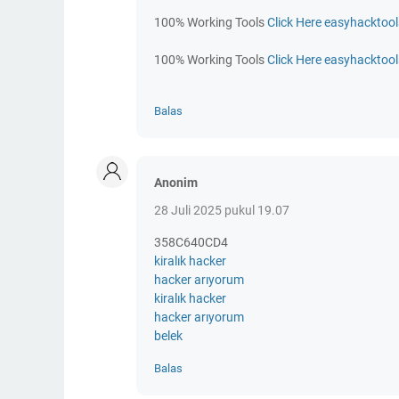
100% Working Tools
Click Here easyhacktoo
100% Working Tools
Click Here easyhacktoo
Balas
Anonim
28 Juli 2025 pukul 19.07
358C640CD4
kiralık hacker
hacker arıyorum
kiralık hacker
hacker arıyorum
belek
Balas