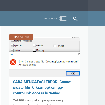
POPULAR POST
CARA MENGATASI ERROR: Cannot
create file "C:\xampp\xampp-
control.ini" Access is denied
XAMPP merupakan program yang